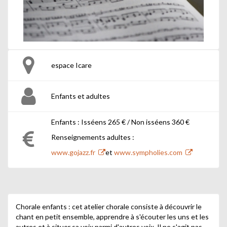
espace Icare
Enfants et adultes
Enfants : Isséens 265 € / Non isséens 360 €
Renseignements adultes :
www.gojazz.fr
et
www.sympholies.com
Chorale enfants : cet atelier chorale consiste à découvrir le
chant en petit ensemble, apprendre à s'écouter les uns et les
autres et à situer sa voix parmi d'autres voix. Il ne s'agit pas