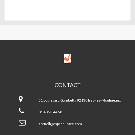
ESPACE
ICARE-
M.J.C.
CONTACT
ESPACE
ICARE-
31 boulevard Gambetta 92130 Issy-les-Moulineaux
M.J.C.
01 40 93 44 50
accueil@espace-icare.com