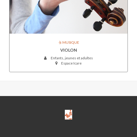
MUSIQUE
VIOLON
Enfants, jeunes et adultes
Espace Icare
ESPACE
ICARE-
M.J.C.