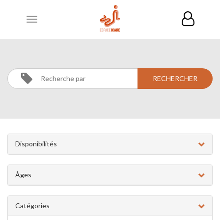
Toggle
navigation
MUSIQUE
Activités
Musique
Disponibilités
Âges
Catégories