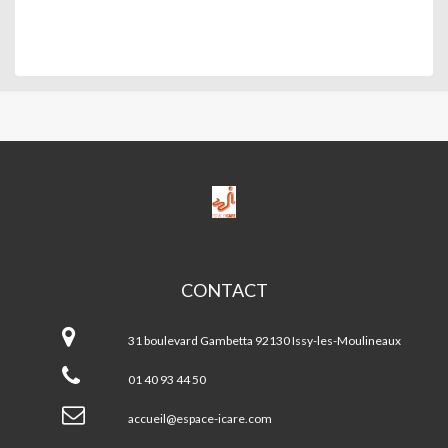
ESPACE
ICARE-
M.J.C.
CONTACT
ESPACE
ICARE-
31 boulevard Gambetta 92130 Issy-les-Moulineaux
M.J.C.
01 40 93 44 50
accueil@espace-icare.com