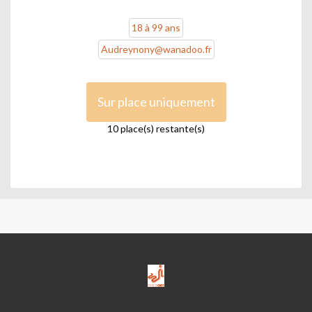
18 à 99 ans
Audreynony@wanadoo.fr
Sur place uniquement
10 place(s) restante(s)
ESPACE
ICARE-
M.J.C.