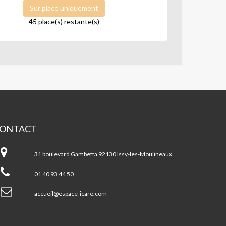
Sur place uniquement
45 place(s) restante(s)
ONTACT
PACE
ARE-
31 boulevard Gambetta 92130 Issy-les-Moulineaux
J.C.
01 40 93 44 50
accueil@espace-icare.com