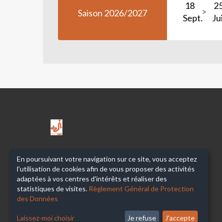
18
2
Saison 2026/2027
Sept.
Ju
ESPACE
ICARE-
M.J.C.
En poursuivant votre navigation sur ce site, vous acceptez
l'utilisation de cookies afin de vous proposer des activités
adaptées à vos centres d'intérêts et réaliser des
statistiques de visites.
Règlement Général de Protection
des Données
Laissez-moi choisir
Je refuse
J'accepte