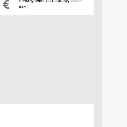
Renseignements : http://.lagoaazul-
issy.fr